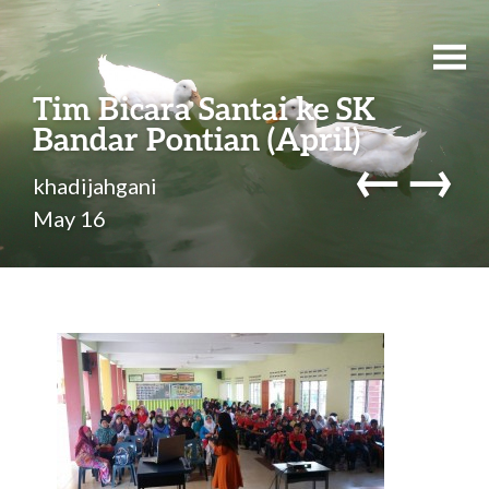
Skip
to
Tim Bicara Santai ke SK
content
Bandar Pontian (April)
←
→
Post
khadijahgani
May 16
nav