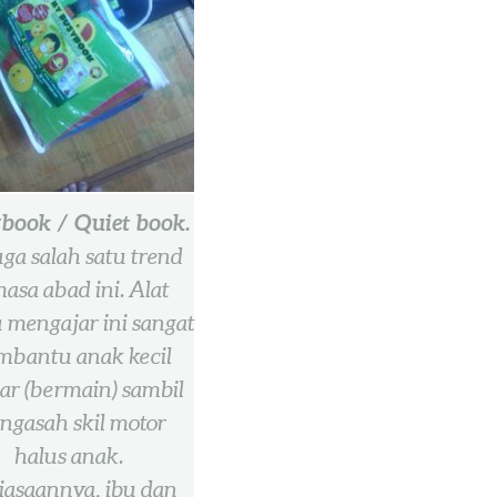
book / Quiet book.
juga salah satu trend
asa abad ini. Alat
 mengajar ini sangat
bantu anak kecil
jar (bermain) sambil
ngasah skil motor
halus anak.
iasaannya, ibu dan