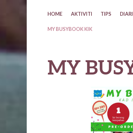
Skip
HOME
AKTIVITI
TIPS
DIAR
to
MY BUSYBOOK KIK
content
MY BUS