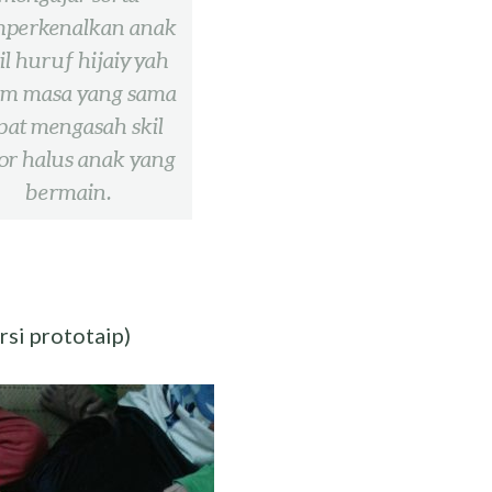
perkenalkan anak
il huruf hijaiyyah
am masa yang sama
pat mengasah skil
or halus anak yang
bermain.
rsi prototaip)