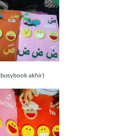
 busybook akhir)