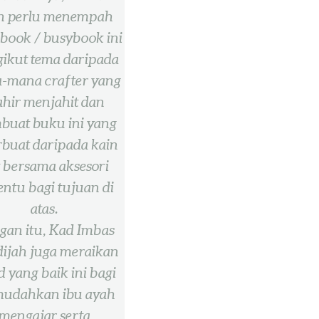
h perlu menempah
 book / busybook ini
ikut tema daripada
-mana crafter yang
hir menjahit dan
uat buku ini yang
rbuat daripada kain
t bersama aksesori
entu bagi tujuan di
atas.
gan itu, Kad Imbas
ijah juga meraikan
d yang baik ini bagi
udahkan ibu ayah
mengajar serta