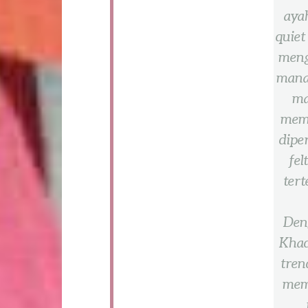
aya
quiet
meng
mana
ma
memb
dipe
fel
tert
Den
Khad
tren
mem