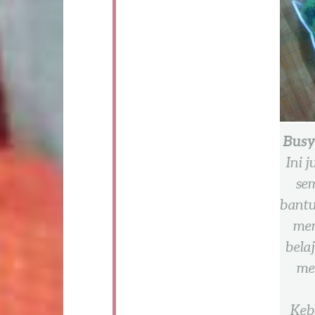
Busy
Ini 
sem
bantu
mem
bela
me
Keb