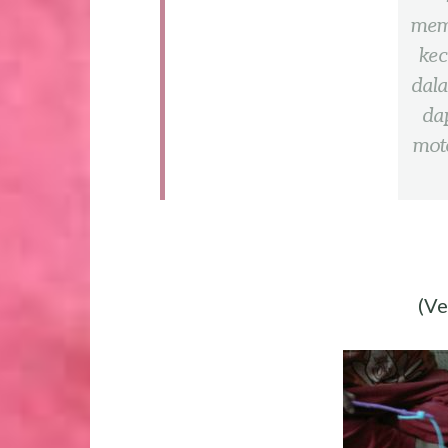
mem
kec
dal
da
mot
(Ve