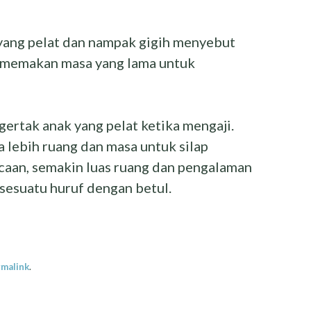
 yang pelat dan nampak gigih menyebut
 memakan masa yang lama untuk
ertak anak yang pelat ketika mengaji.
 lebih ruang dan masa untuk silap
caan, semakin luas ruang dan pengalaman
sesuatu huruf dengan betul.
malink
.