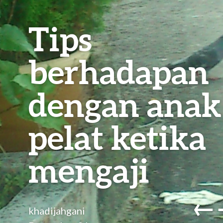
Tips
berhadapan
dengan anak
pelat ketika
mengaji
←
Po
khadijahgani